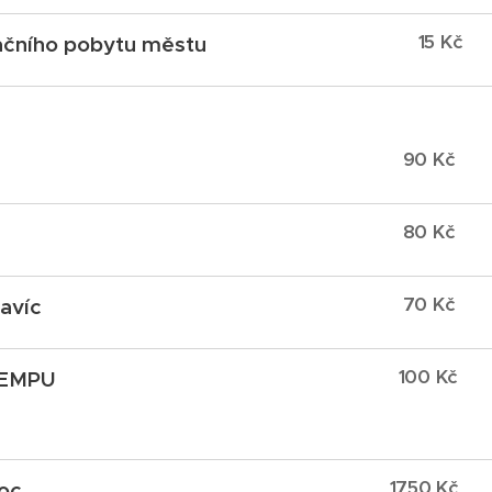
15 
ačního pobytu městu
90 
80 
c
70 
navíc
100 
KEMPU
1750 
oc