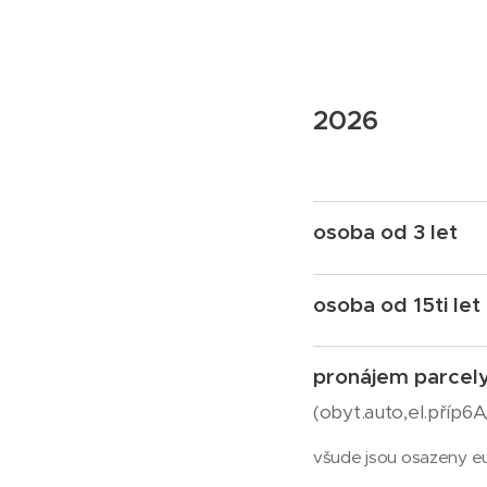
2026
osoba od 3 let
osoba od 15ti let
pronájem parcel
(obyt.auto,el.příp6A
všude jsou osazeny eu