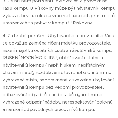
3. Při hrubém porušení Ubytovacího a provozního
řádu kempu U Pískovny může být návštěvník kempu
vykázán bez nároku na vrácení finančních prostředků
uhrazených za pobyt v kempu U Pískovny.
4. Za hrubé porušení Ubytovacího a provozního řádu
se považuje zejména ničení majetku provozovatele,
ničení majetku ostatních osob a návštěvníků kempu,
RUŠENÍ NOČNÍHO KLIDU, obtěžování ostatních
návštěvníků kempu ( např. hlukem, nepřístojným
chováním, atd), rozdělávání otevřeného ohně mimo
vyhrazená místa, neoprávněné a svévolné ubytování
návštěvníků kempu bez vědomí provozovatele,
odhazování odpadků a nedopalků cigaret mimo
vyhrazené odpadní nádoby, nerespektování pokynů
a nařízení odpovědných pracovníků kempu.