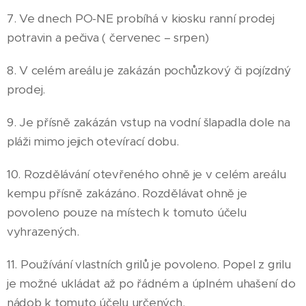
7. Ve dnech PO-NE probíhá v kiosku ranní prodej
potravin a pečiva ( červenec – srpen)
8. V celém areálu je zakázán pochůzkový či pojízdný
prodej.
9. Je přísně zakázán vstup na vodní šlapadla dole na
pláži mimo jejich otevírací dobu.
10. Rozdělávání otevřeného ohně je v celém areálu
kempu přísně zakázáno. Rozdělávat ohně je
povoleno pouze na místech k tomuto účelu
vyhrazených.
11. Používání vlastních grilů je povoleno. Popel z grilu
je možné ukládat až po řádném a úplném uhašení do
nádob k tomuto účelu určených.