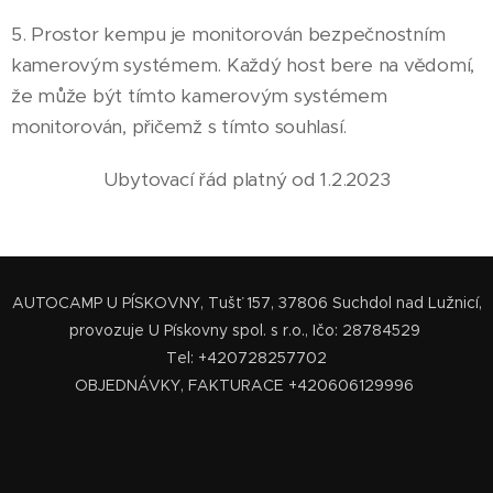
5. Prostor kempu je monitorován bezpečnostním
kamerovým systémem. Každý host bere na vědomí,
že může být tímto kamerovým systémem
monitorován, přičemž s tímto souhlasí.
Ubytovací řád platný od 1.2.2023
AUTOCAMP U PÍSKOVNY, Tušť 157, 37806 Suchdol nad Lužnicí,
provozuje U Pískovny spol. s r.o., Ičo: 28784529
Tel: +420728257702
OBJEDNÁVKY, FAKTURACE +420606129996